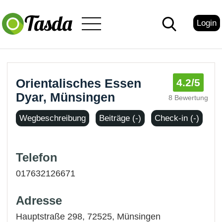
Login
Orientalisches Essen
4.2
/5
Dyar, Münsingen
8 Bewertung
Wegbeschreibung
Beiträge (-)
Check-in (-)
Telefon
017632126671
Adresse
Hauptstraße 298, 72525,
Münsingen