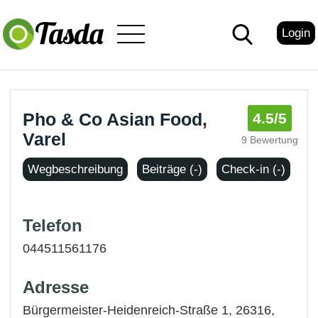
Login
Pho & Co Asian Food,
4.5
/5
Varel
9 Bewertung
Wegbeschreibung
Beiträge (-)
Check-in (-)
Telefon
044511561176
Adresse
Bürgermeister-Heidenreich-Straße 1, 26316,