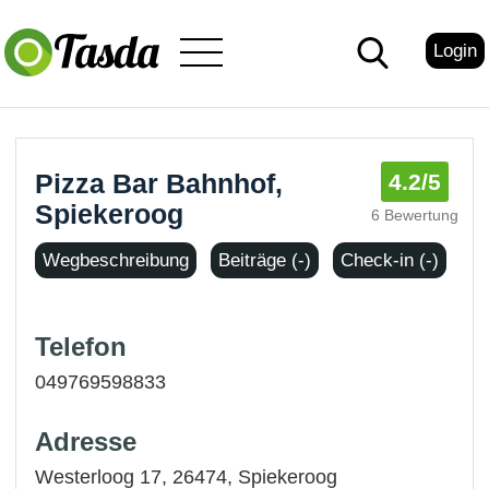
Login
Pizza Bar Bahnhof,
4.2
/5
Spiekeroog
6 Bewertung
Wegbeschreibung
Beiträge (-)
Check-in (-)
Telefon
049769598833
Adresse
Westerloog 17, 26474,
Spiekeroog