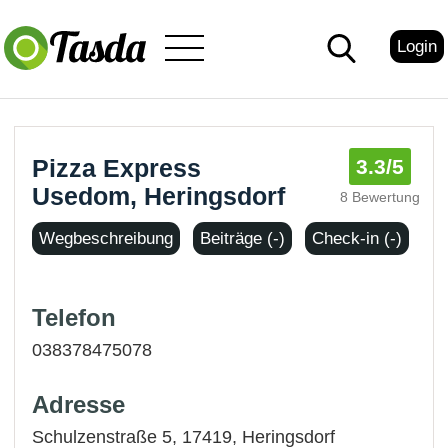
Login
Pizza Express
3.3
/5
Usedom, Heringsdorf
8 Bewertung
Wegbeschreibung
Beiträge (-)
Check-in (-)
Telefon
038378475078
Adresse
Schulzenstraße 5, 17419,
Heringsdorf