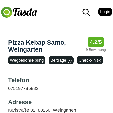
Login
Pizza Kebap Samo,
4.2
/5
Weingarten
9 Bewertung
Wegbeschreibung
Beiträge (-)
Check-in (-)
Telefon
075197785882
Adresse
Karlstraße 32, 88250,
Weingarten