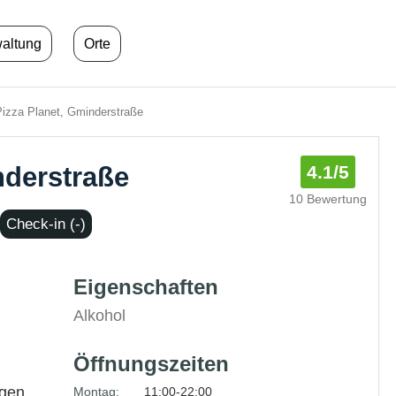
waltung
Orte
izza Planet, Gminderstraße
nderstraße
4.1
/5
10 Bewertung
Check-in (-)
Eigenschaften
Alkohol
Öffnungszeiten
ngen
Montag:
11:00-22:00