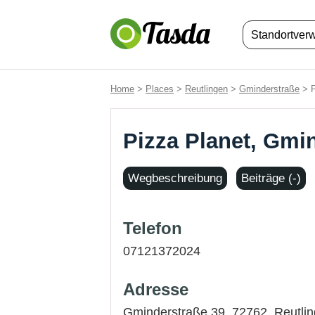
Standortver
Home
>
Places
>
Reutlingen
>
Gminderstraße
> P
Pizza Planet, Gmi
Wegbeschreibung
Beiträge (-)
Telefon
07121372024
Adresse
Gminderstraße 39, 72762,
Reutli