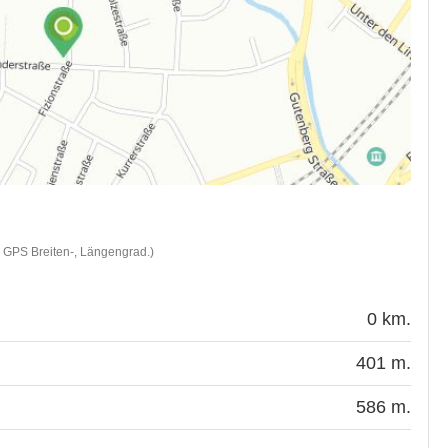
d GPS Breiten-, Längengrad.)
0 km.
401 m.
586 m.