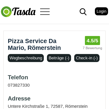
Login
Pizza Service Da
4.5
/5
Mario, Römerstein
7 Bewertung
Wegbeschreibung
Beiträge (-)
Check-in (-)
Telefon
073827330
Adresse
Untere Kirchstraße 1, 72587,
Römerstein