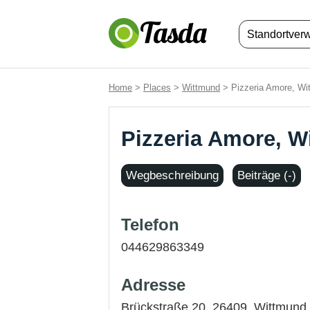
Standortver
Home
>
Places
>
Wittmund
> Pizzeria Amore, Wi
Pizzeria Amore, W
Wegbeschreibung
Beiträge (-)
Telefon
044629863349
Adresse
Brückstraße 20, 26409,
Wittmund