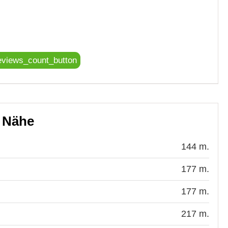
eviews_count_button
r Nähe
144 m.
177 m.
177 m.
217 m.