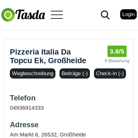
Login
Pizzeria Italia Da
3.8
/5
Topcu Ek, Großheide
8 Bewertung
Wegbeschreibung
Beiträge (-)
Check-in (-)
Telefon
04936914333
Adresse
Am Markt 6, 26532,
Großheide