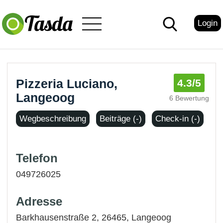
Login
Pizzeria Luciano,
4.3
/5
Langeoog
6 Bewertung
Wegbeschreibung
Beiträge (-)
Check-in (-)
Telefon
049726025
Adresse
Barkhausenstraße 2, 26465,
Langeoog