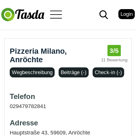
Login
Pizzeria Milano,
3
/5
Anröchte
11 Bewertung
Wegbeschreibung
Beiträge (-)
Check-in (-)
Telefon
029479782841
Adresse
Hauptstraße 43, 59609,
Anröchte