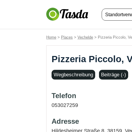
Standortver
Home
>
Places
>
Vechelde
> Pizzeria Piccolo, V
Pizzeria Piccolo, 
Wegbeschreibung
Beiträge (-)
Telefon
053027259
Adresse
Hildesheimer Straße 8, 38159,
Ve