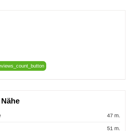
eviews_count_button
r Nähe
e
47 m.
51 m.