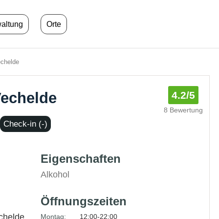
waltung
Orte
echelde
Vechelde
4.2
/5
8 Bewertung
Check-in (-)
Eigenschaften
Alkohol
Öffnungszeiten
chelde
Montag:
12:00-22:00