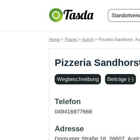
Standortver
Home
>
Places
>
Aurich
> Pizzeria Sandhorst, Au
Pizzeria Sandhorst
Wegbeschreibung
Beiträge (-)
Telefon
049416977666
Adresse
Dornumer Straße 18, 26607,
Auri