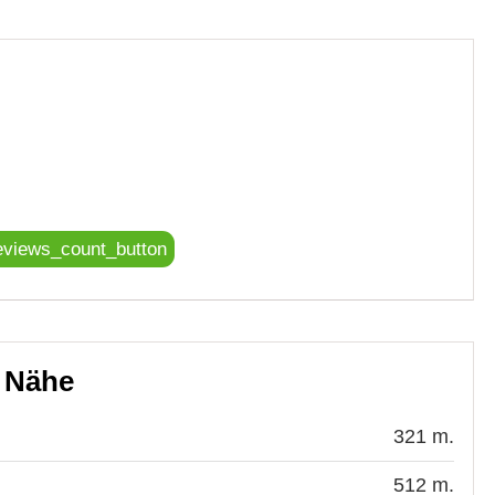
eviews_count_button
r Nähe
321 m.
512 m.