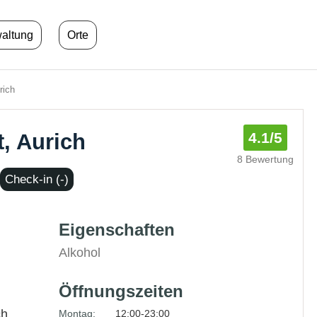
waltung
Orte
rich
, Aurich
4.1
/5
8 Bewertung
Check-in (-)
Eigenschaften
Alkohol
Öffnungszeiten
ch
Montag:
12:00-23:00