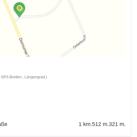
d GPS Breiten-, Längengrad.)
aße
1 km.
512 m.
321 m.