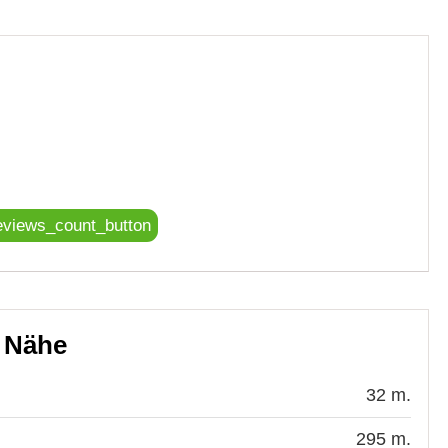
eviews_count_button
r Nähe
32 m.
295 m.