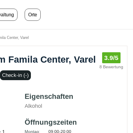
waltung
Orte
ila Center, Varel
m Famila Center, Varel
3.9
/5
8 Bewertung
Check-in (-)
Eigenschaften
Alkohol
Öffnungszeiten
 1,
Montag:
09:00-20:00