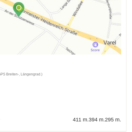
GPS Breiten-, Längengrad.)
e
411 m.
394 m.
295 m.