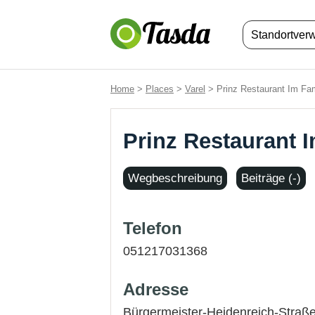
Standortver
Home
>
Places
>
Varel
> Prinz Restaurant Im Fam
Prinz Restaurant I
Wegbeschreibung
Beiträge (-)
Telefon
051217031368
Adresse
Bürgermeister-Heidenreich-Straße