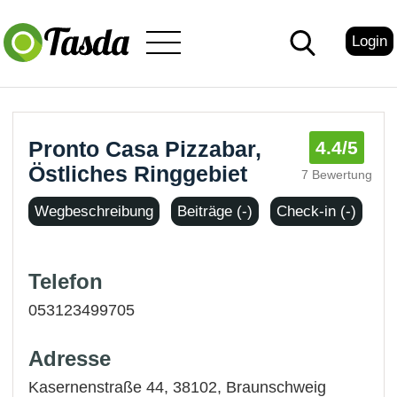
Login
Pronto Casa Pizzabar,
4.4
/5
Östliches Ringgebiet
7 Bewertung
Wegbeschreibung
Beiträge (-)
Check-in (-)
Telefon
053123499705
Adresse
Kasernenstraße 44, 38102,
Braunschweig