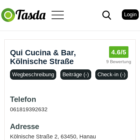
Login
Qui Cucina & Bar,
4.6
/5
Kölnische Straße
9 Bewertung
Wegbeschreibung
Beiträge (-)
Check-in (-)
Telefon
061819392632
Adresse
Kölnische Straße 2, 63450,
Hanau