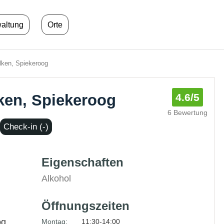
waltung
Orte
lken, Spiekeroog
ken, Spiekeroog
4.6
/5
6 Bewertung
Check-in (-)
Eigenschaften
Alkohol
Öffnungszeiten
og
Montag:
11:30-14:00