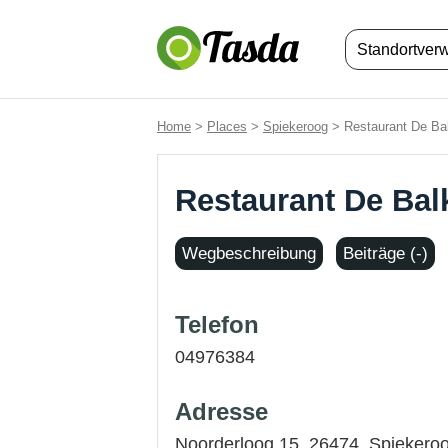
Standortver
Home
>
Places
>
Spiekeroog
> Restaurant De Ba
Restaurant De Bal
Wegbeschreibung
Beiträge (-)
Telefon
04976384
Adresse
Noorderloog 15, 26474,
Spiekero