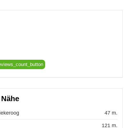
eviews_count_button
r Nähe
iekeroog
47 m.
121 m.