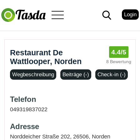
Login
Restaurant De
4.4
/5
Wattlooper, Norden
8 Bewertung
Wegbeschreibung
Beiträge (-)
Check-in (-)
Telefon
049319837022
Adresse
Norddeicher Straße 202, 26506,
Norden