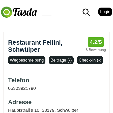
Login
Restaurant Fellini,
4.2
/5
Schwülper
8 Bewertung
Wegbeschreibung
Beiträge (-)
Check-in (-)
Telefon
05303921790
Adresse
Hauptstraße 10, 38179,
Schwülper