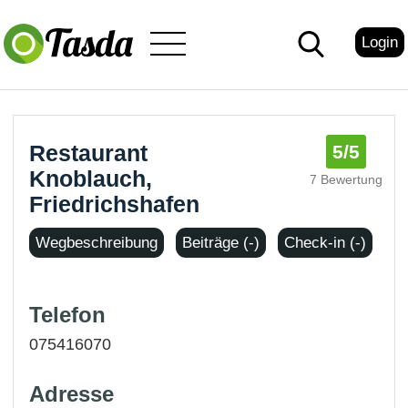
Login
Restaurant
5
/5
Knoblauch,
7 Bewertung
Friedrichshafen
Wegbeschreibung
Beiträge (-)
Check-in (-)
Telefon
075416070
Adresse