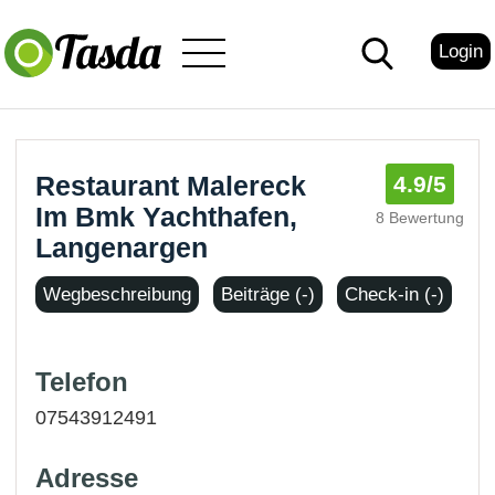
Login
Restaurant Malereck
4.9
/5
Im Bmk Yachthafen,
8 Bewertung
Langenargen
Wegbeschreibung
Beiträge (-)
Check-in (-)
Telefon
07543912491
Adresse