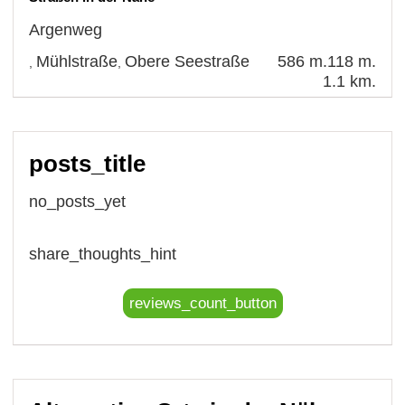
Argenweg
Mühlstraße
Obere Seestraße
586 m.
118 m.
,
,
1.1 km.
posts_title
no_posts_yet
share_thoughts_hint
reviews_count_button