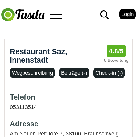
Login
Restaurant Saz,
4.8
/5
Innenstadt
8 Bewertung
Wegbeschreibung
Beiträge (-)
Check-in (-)
Telefon
053113514
Adresse
Am Neuen Petritore 7, 38100,
Braunschweig