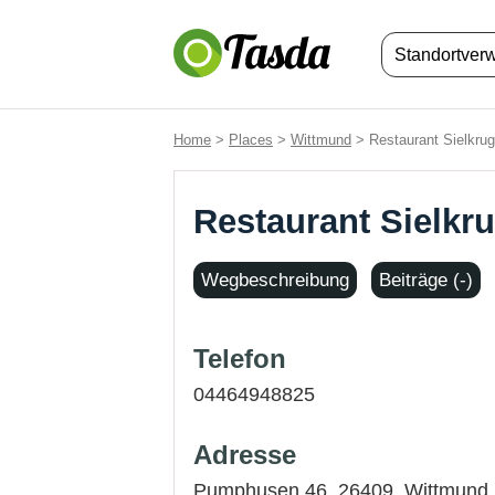
Standortver
Home
>
Places
>
Wittmund
> Restaurant Sielkru
Restaurant Sielkr
Wegbeschreibung
Beiträge (-)
Telefon
04464948825
Adresse
Pumphusen 46, 26409,
Wittmund