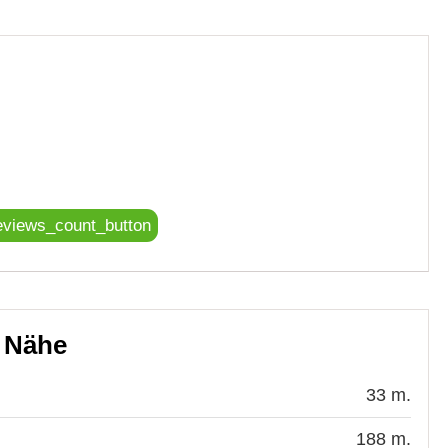
eviews_count_button
r Nähe
33 m.
188 m.