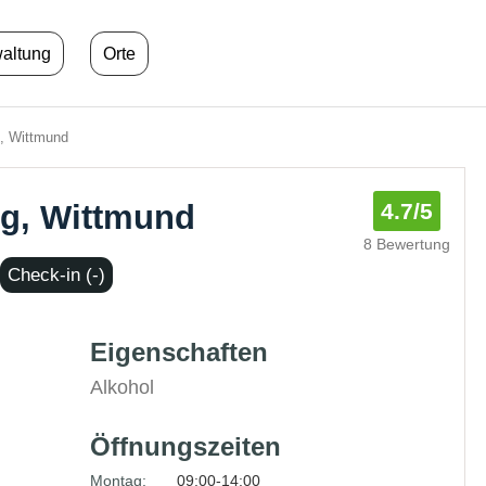
waltung
Orte
g, Wittmund
ug, Wittmund
4.7
/5
8 Bewertung
Check-in (-)
Eigenschaften
Alkohol
Öffnungszeiten
Montag:
09:00-14:00