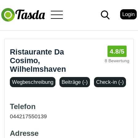
Login
Ristaurante Da
4.8
/5
Cosimo,
8 Bewertung
Wilhelmshaven
Wegbeschreibung
Beiträge (-)
Check-in (-)
Telefon
044217550139
Adresse