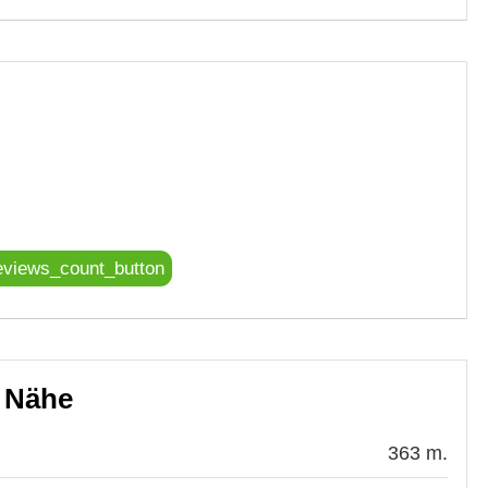
eviews_count_button
r Nähe
363 m.