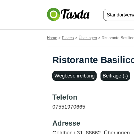
Standortver
Home
>
Places
>
Überlingen
> Ristorante Basilico
Ristorante Basilic
Wegbeschreibung
Beiträge (-)
Telefon
07551970665
Adresse
Goldbach 31, 88662,
Überlingen