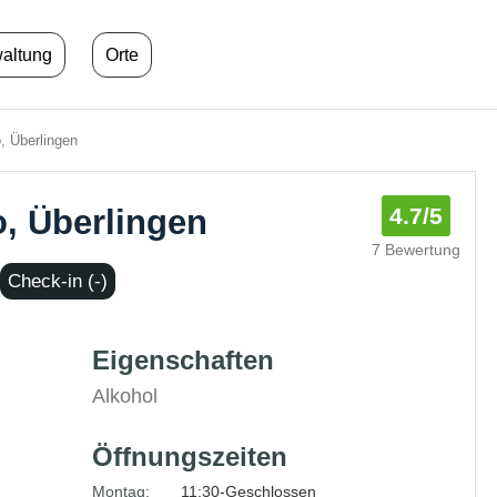
waltung
Orte
, Überlingen
o, Überlingen
4.7
/5
7 Bewertung
Check-in (-)
Eigenschaften
Alkohol
Öffnungszeiten
Montag:
11:30-Geschlossen