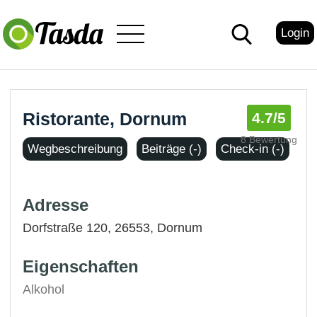
Login
Ristorante, Dornum
4.7
/5
8 Bewertung
Wegbeschreibung
Beiträge (-)
Check-in (-)
Adresse
Dorfstraße 120, 26553,
Dornum
Eigenschaften
Alkohol