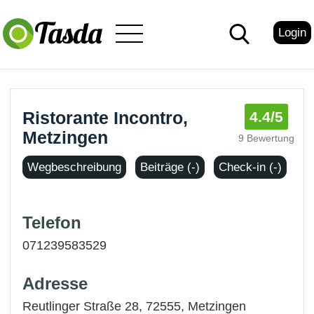
Login
Ristorante Incontro,
4.4
/5
Metzingen
9 Bewertung
Wegbeschreibung
Beiträge (-)
Check-in (-)
Telefon
071239583529
Adresse
Reutlinger Straße 28, 72555,
Metzingen