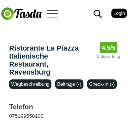
Login
Ristorante La Piazza
4.5
/5
Italienische
9 Bewertung
Restaurant,
Ravensburg
Wegbeschreibung
Beiträge (-)
Check-in (-)
Telefon
075199558100