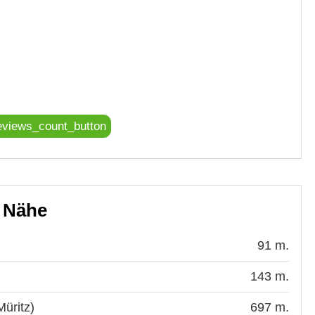
eviews_count_button
r Nähe
91 m.
143 m.
üritz)
697 m.