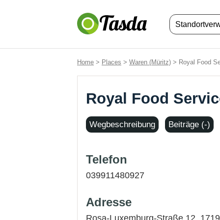
Standortver
Home
>
Places
>
Waren (Müritz)
> Royal Food Ser
Royal Food Servic
Wegbeschreibung
Beiträge (-)
Telefon
039911480927
Adresse
Rosa-Luxemburg-Straße 12, 1719