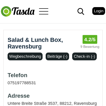
Login
Salad & Lunch Box,
4.2
/5
Ravensburg
9 Bewertung
Wegbeschreibung
Beiträge (-)
Check-in (-)
Telefon
075197788531
Adresse
Untere Breite Straße 3537, 88212,
Ravensburg