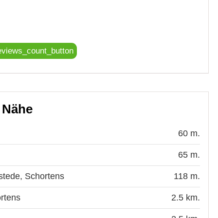
eviews_count_button
r Nähe
60 m.
65 m.
nstede, Schortens
118 m.
ortens
2.5 km.