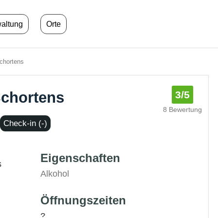
waltung
Orte
Schortens
Schortens
3
/5
8 Bewertung
Check-in (-)
Eigenschaften
s
Alkohol
Öffnungszeiten
?