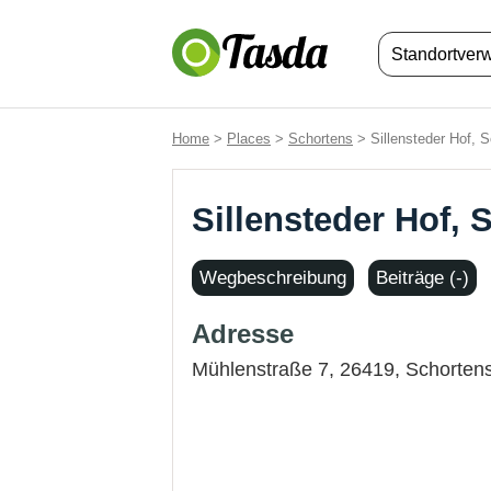
Standortver
Home
>
Places
>
Schortens
> Sillensteder Hof, 
Sillensteder Hof, 
Wegbeschreibung
Beiträge (-)
Adresse
Mühlenstraße 7, 26419,
Schorten