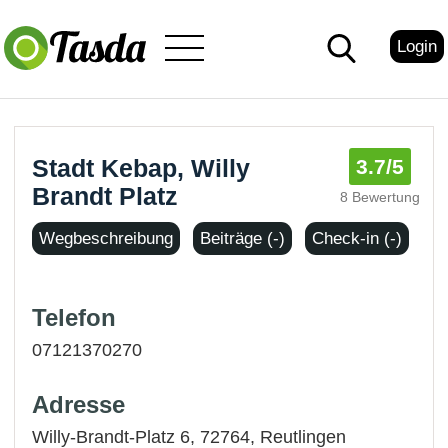
Login
Stadt Kebap, Willy
3.7
/5
Brandt Platz
8 Bewertung
Wegbeschreibung
Beiträge (-)
Check-in (-)
Telefon
07121370270
Adresse
Willy-Brandt-Platz 6, 72764,
Reutlingen