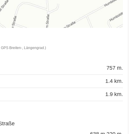
d GPS Breiten-, Längengrad.)
757 m.
1.4 km.
1.9 km.
Straße
638 m.
220 m.