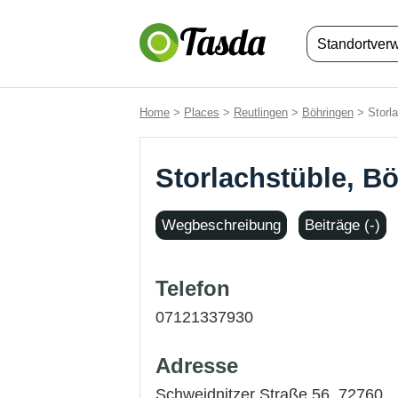
Standortver
Home
>
Places
>
Reutlingen
>
Böhringen
> Storla
Storlachstüble, B
Wegbeschreibung
Beiträge (-)
Telefon
07121337930
Adresse
Schweidnitzer Straße 56, 72760,