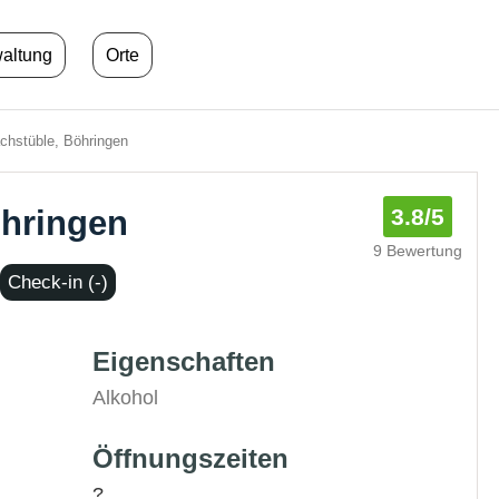
waltung
Orte
chstüble, Böhringen
öhringen
3.8
/5
9 Bewertung
Check-in (-)
Eigenschaften
Alkohol
Öffnungszeiten
?