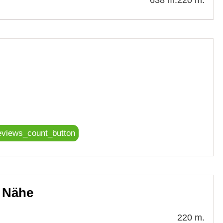
eviews_count_button
r Nähe
220 m.