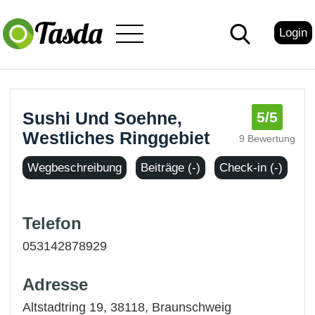
Login
Sushi Und Soehne,
5
/5
Westliches Ringgebiet
9 Bewertung
Wegbeschreibung
Beiträge (-)
Check-in (-)
Telefon
053142878929
Adresse
Altstadtring 19, 38118,
Braunschweig