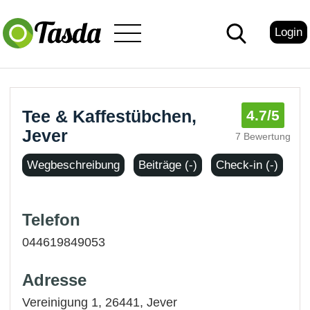
Login
Tee & Kaffestübchen,
4.7
/5
Jever
7 Bewertung
Wegbeschreibung
Beiträge (-)
Check-in (-)
Telefon
044619849053
Adresse
Vereinigung 1, 26441,
Jever