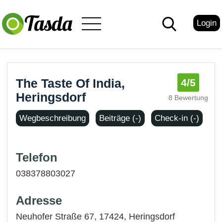
Login
The Taste Of India,
4
/5
Heringsdorf
8 Bewertung
Wegbeschreibung
Beiträge (-)
Check-in (-)
Telefon
038378803027
Adresse
Neuhofer Straße 67, 17424,
Heringsdorf