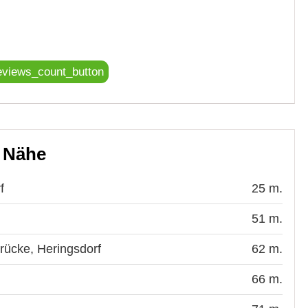
eviews_count_button
r Nähe
f
25 m.
51 m.
rücke, Heringsdorf
62 m.
66 m.