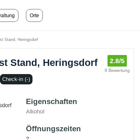
waltung
Orte
st Stand, Heringsdorf
st Stand, Heringsdorf
2.8
/5
8 Bewertung
Check-in (-)
Eigenschaften
sdorf
Alkohol
Öffnungszeiten
?