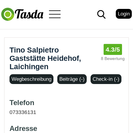
Login
Tino Salpietro
4.3
/5
Gaststätte Heidehof,
8 Bewertung
Laichingen
Wegbeschreibung
Beiträge (-)
Check-in (-)
Telefon
073336131
Adresse