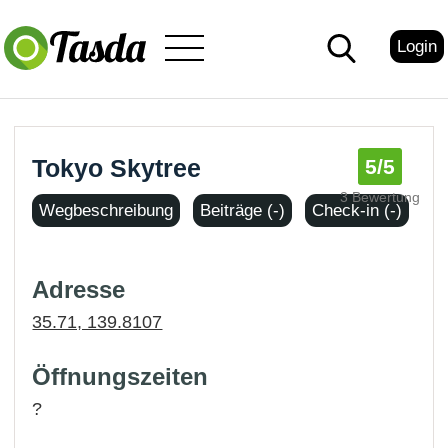
Login
Tokyo Skytree
5
/5
3 Bewertung
Wegbeschreibung
Beiträge (-)
Check-in (-)
Adresse
35.71, 139.8107
Öffnungszeiten
?