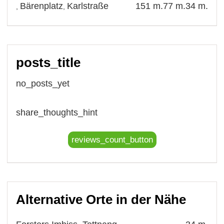
Bärenplatz
Karlstraße
151 m.
77 m.
34 m.
,
,
posts_title
no_posts_yet
share_thoughts_hint
reviews_count_button
Alternative Orte in der Nähe