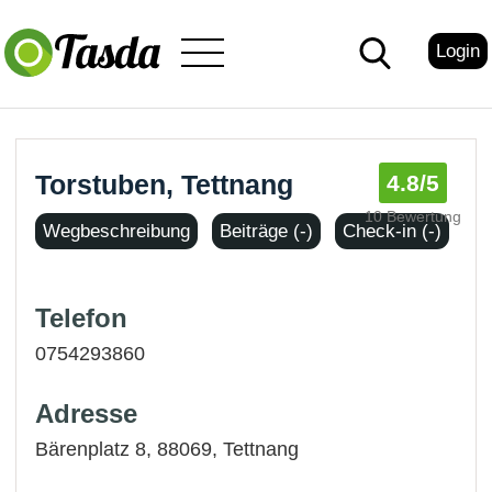
Login
Torstuben, Tettnang
4.8
/5
10 Bewertung
Wegbeschreibung
Beiträge (-)
Check-in (-)
Telefon
0754293860
Adresse
Bärenplatz 8, 88069,
Tettnang