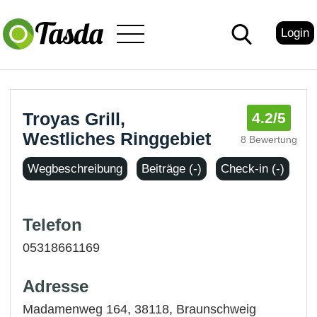
Login
Troyas Grill,
4.2
/5
Westliches Ringgebiet
8 Bewertung
Wegbeschreibung
Beiträge (-)
Check-in (-)
Telefon
05318661169
Adresse
Madamenweg 164, 38118,
Braunschweig