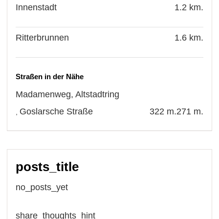
Innenstadt
1.2 km.
Ritterbrunnen
1.6 km.
Straßen in der Nähe
Madamenweg
,
Altstadtring
Goslarsche Straße
322 m.
271 m.
,
posts_title
no_posts_yet
share_thoughts_hint