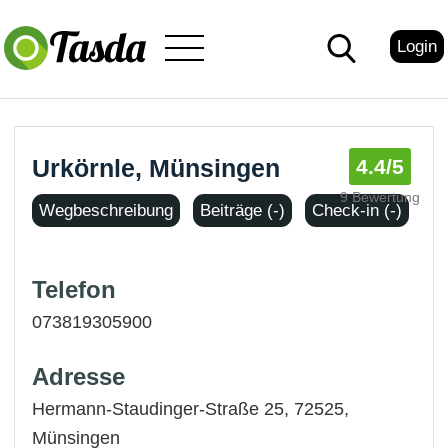
Login
Urkörnle, Münsingen
4.4
/5
9 Bewertung
Wegbeschreibung
Beiträge (-)
Check-in (-)
Telefon
073819305900
Adresse
Hermann-Staudinger-Straße 25, 72525,
Münsingen