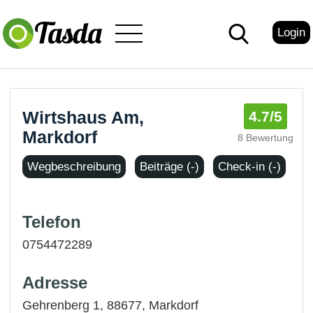
Login
Wirtshaus Am,
4.7
/5
Markdorf
8 Bewertung
Wegbeschreibung
Beiträge (-)
Check-in (-)
Telefon
0754472289
Adresse
Gehrenberg 1, 88677,
Markdorf