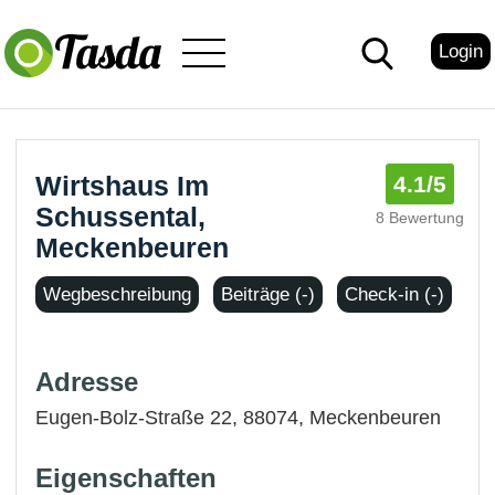
Login
Wirtshaus Im
4.1
/5
Schussental,
8 Bewertung
Meckenbeuren
Wegbeschreibung
Beiträge (-)
Check-in (-)
Adresse
Eugen-Bolz-Straße 22, 88074,
Meckenbeuren
Eigenschaften