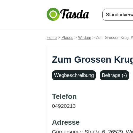
Standortver
Home
>
Places
>
Wirdum
> Zum Grossen Krug, 
Zum Grossen Kru
Wegbeschreibung
Beiträge (-)
Telefon
04920213
Adresse
Grimersumer Straße 6, 26529,
Wi