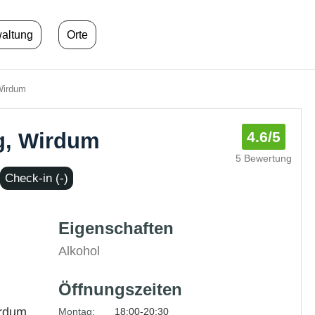
waltung
Orte
Wirdum
g, Wirdum
4.6
/5
5 Bewertung
Check-in (-)
Eigenschaften
Alkohol
Öffnungszeiten
rdum
Montag:
18:00-20:30