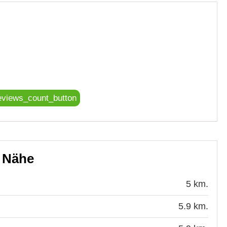
eviews_count_button
r Nähe
5 km.
5.9 km.