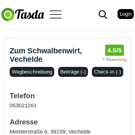
Login
Zum Schwalbenwirt,
4.5
/5
Vechelde
7 Bewertung
Wegbeschreibung
Beiträge (-)
Check-in (-)
Telefon
053021261
Adresse
Meisterstraße 6, 38159,
Vechelde