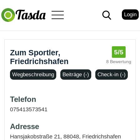
Login
Zum Sportler,
5
/5
Friedrichshafen
8 Bewertung
Wegbeschreibung
Beiträge (-)
Check-in (-)
Telefon
075413573541
Adresse
Hansjakobstraße 21, 88048,
Friedrichshafen